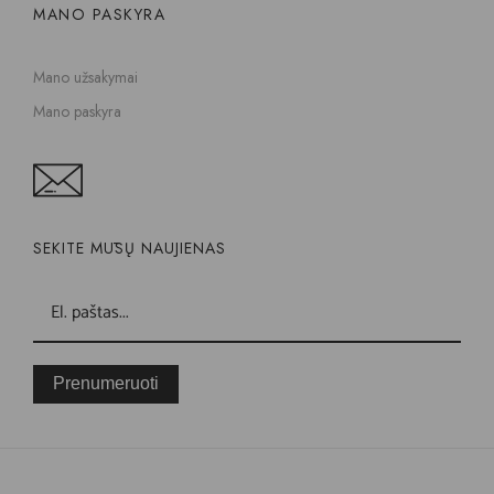
MANO PASKYRA
Mano užsakymai
Mano paskyra
SEKITE MŪSŲ NAUJIENAS
Prenumeruoti