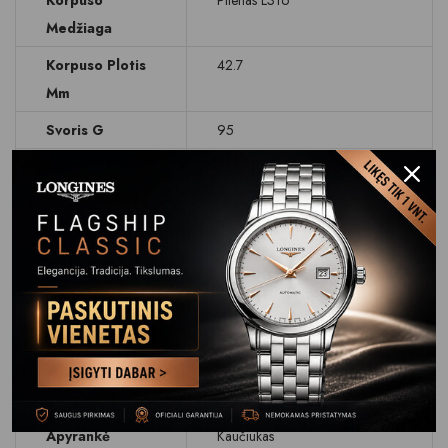
Korpuso
Plienas L316
Medžiaga
Korpuso Plotis
42.7
Mm
Svoris G
95
Ciferblatas
Daugiafunkcinis
Ciferblato
Juodas
Spalva
Stikliukas
Liečiamas ekranas
,
Safyrinis
Data
Mėnesio dienos ir savaitės
dienos rodymas
Atsparumas
WR 100 M (10 BAR)
Vandeniui
Apyrankė
Kaučiukas