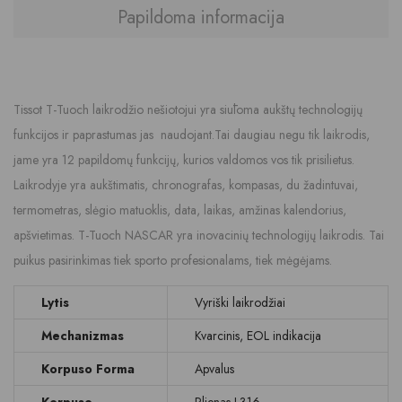
Papildoma informacija
Tissot T-Tuoch laikrodžio nešiotojui yra siūloma aukštų technologijų
funkcijos ir paprastumas jas naudojant.Tai daugiau negu tik laikrodis,
jame yra 12 papildomų funkcijų, kurios valdomos vos tik prisilietus.
Laikrodyje yra aukštimatis, chronografas, kompasas, du žadintuvai,
termometras, slėgio matuoklis, data, laikas, amžinas kalendorius,
apšvietimas. T-Tuoch NASCAR yra inovacinių technologijų laikrodis. Tai
puikus pasirinkimas tiek sporto profesionalams, tiek mėgėjams.
Lytis
Vyriški laikrodžiai
Mechanizmas
Kvarcinis, EOL indikacija
Korpuso Forma
Apvalus