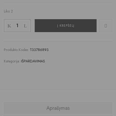
Liko 2
Į KREPŠELĮ
Produkto Kodas:
T33786893
Kategorija:
IŠPARDAVIMAS
Aprašymas