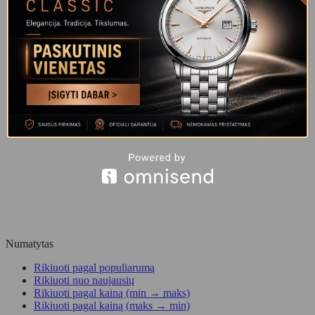
Numatytas
Rikiuoti pagal populiarumą
Rikiuoti nuo naujausių
Rikiuoti pagal kainą (min → maks)
Rikiuoti pagal kainą (maks → min)