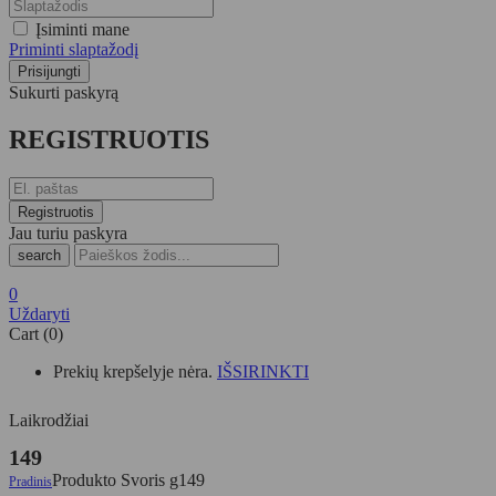
Įsiminti mane
Priminti slaptažodį
Sukurti paskyrą
REGISTRUOTIS
Jau turiu paskyra
search
0
Uždaryti
Cart (0)
Prekių krepšelyje nėra.
IŠSIRINKTI
Laikrodžiai
149
Produkto Svoris g
149
Pradinis