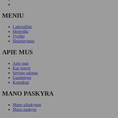
MENIU
Laikrodžiai
Moteriški
Vyriški
Išpardavimas
APIE MUS
Apie mus
Kur įsigyti
Servisų salonai
Gamintojai
Kontaktai
MANO PASKYRA
Mano užsakymai
Mano paskyra