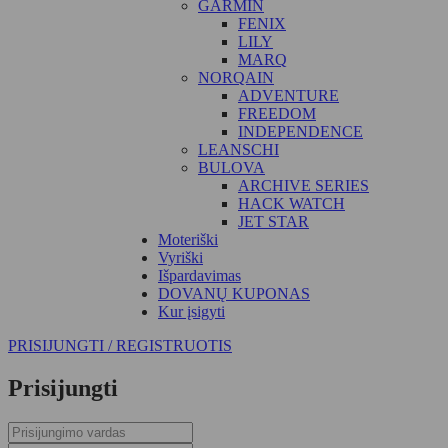
GARMIN
FENIX
LILY
MARQ
NORQAIN
ADVENTURE
FREEDOM
INDEPENDENCE
LEANSCHI
BULOVA
ARCHIVE SERIES
HACK WATCH
JET STAR
Moteriški
Vyriški
Išpardavimas
DOVANŲ KUPONAS
Kur įsigyti
PRISIJUNGTI / REGISTRUOTIS
Prisijungti