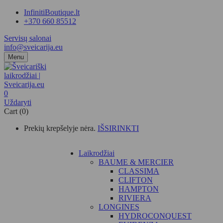
InfinitiBoutique.lt
+370 660 85512
Servisų salonai
info@sveicarija.eu
Menu
0
Uždaryti
Cart (0)
Prekių krepšelyje nėra.
IŠSIRINKTI
Laikrodžiai
BAUME & MERCIER
CLASSIMA
CLIFTON
HAMPTON
RIVIERA
LONGINES
HYDROCONQUEST