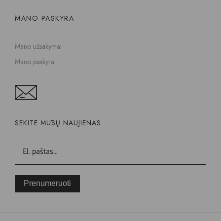
MANO PASKYRA
Mano užsakymai
Mano paskyra
SEKITE MŪSŲ NAUJIENAS
Prenumeruoti