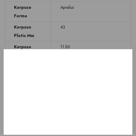
Korpuso
Apvalus
Forma
Korpuso
43
Plotis Mm
Korpuso
11.50
Aukštis Mm
Ciferblatas
Rodyklinis
Ciferblato
Juodas
Spalva
Data
Dienos rodymas
Stikliukas
Safyrinis
Atsparumas
WR 300 M ( Galima nardyti )
Vandeniui