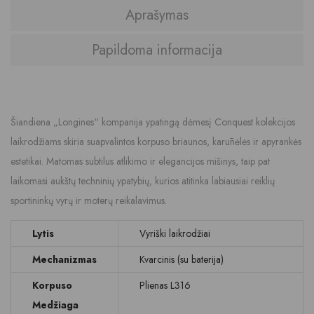
Aprašymas
Papildoma informacija
Šiandiena „Longines“ kompanija ypatingą dėmesį Conquest kolekcijos
laikrodžiams skiria suapvalintos korpuso briaunos, karūnėlės ir apyrankės
estetikai. Matomas subtilus atlikimo ir elegancijos mišinys, taip pat
laikomasi aukštų techninių ypatybių, kurios atitinka labiausiai reiklių
sportininkų vyrų ir moterų reikalavimus.
Lytis
Vyriški laikrodžiai
Mechanizmas
Kvarcinis (su baterija)
Korpuso
Plienas L316
Medžiaga