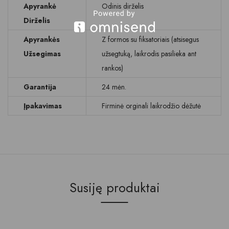
Apyrankė
Odinis dirželis
Dirželis
Apyrankės
Z formos su fiksatoriais (atsisegus
Užsegimas
užsegtuką, laikrodis pasilieka ant
rankos)
Garantija
24 mėn.
Įpakavimas
Firminė orginali laikrodžio dėžutė
Susiję produktai