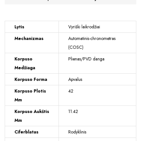
Lytis
Vyriški laikrodžiai
Mechanizmas
Automatinis-chronometras
(COSC)
Korpuso
Plienas/PVD danga
Medžiaga
Korpuso Forma
Apvalus
Korpuso Plotis
42
Mm
Korpuso Aukštis
11.42
Mm
Ciferblatas
Rodyklinis