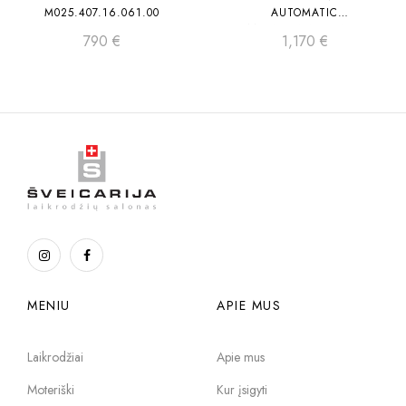
M025.407.16.061.00
AUTOMATIC
M021.431.16.071.00
790
€
1,170
€
MENIU
APIE MUS
Laikrodžiai
Apie mus
Moteriški
Kur įsigyti