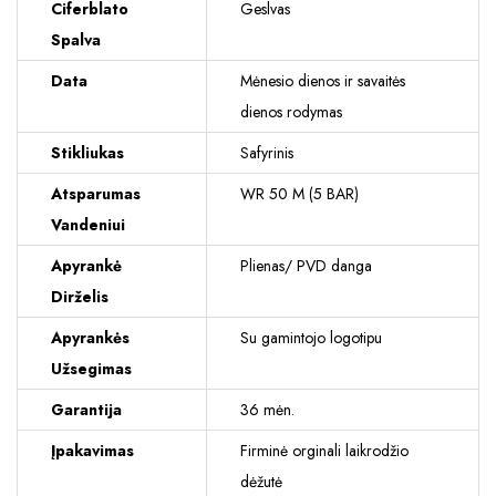
Ciferblato
Geslvas
Spalva
Data
Mėnesio dienos ir savaitės
dienos rodymas
Stikliukas
Safyrinis
Atsparumas
WR 50 M (5 BAR)
Vandeniui
Apyrankė
Plienas/ PVD danga
Dirželis
Apyrankės
Su gamintojo logotipu
Užsegimas
Garantija
36 mėn.
Įpakavimas
Firminė orginali laikrodžio
dėžutė